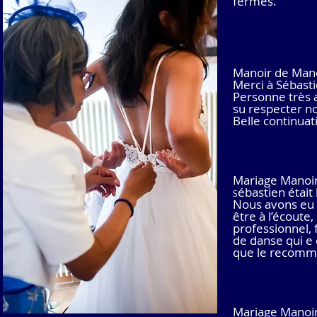
fermés.
Manoir de
Mano
Merci à Sébast
Personne très 
su respecter no
Belle continuat
Mariage Manoi
ébastien était 
S
Nous avons eu 
être à l’écoute
professionnel, 
de danse qui e
que le recomma
Mariage Manoi