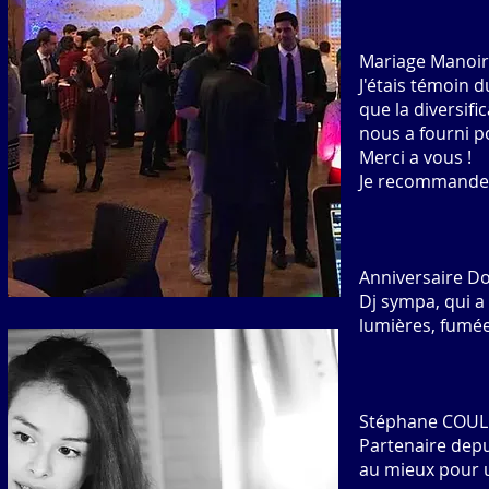
Mariage Manoir
J'étais témoin d
que la diversifi
nous a fourni p
Merci a vous !
Je recommande
Anniversaire D
Dj sympa, qu
i 
lumières, fumée
Stéphane COULE
Partenaire d
ep
au mieux pour 