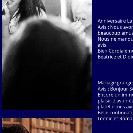
Anniversaire L
Avis : Nous a
von
beaucoup amusés
Nous ne manque
avis.
Bien Cordialem
Béatrice et Di
Mariage grange 
Avis : Bonjour S
Encore un immen
plaisir d'avoir é
plateformes ave
Belle continuat
Léonie et Roma