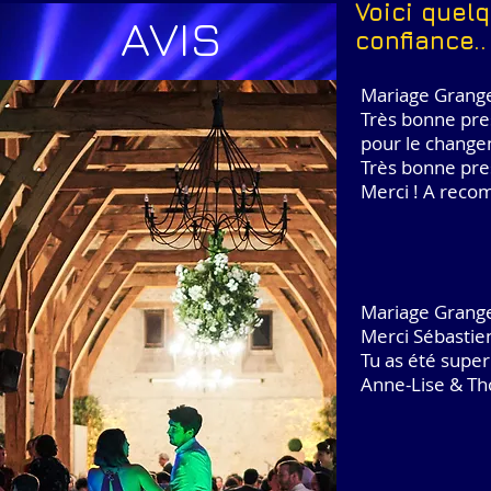
Voici quel
AVIS
confiance..
Mariage Grang
Très bonne pres
pour le chang
Très bonne pres
Merci ! A reco
Mariage Grange
Merci Sébastien
Tu as été supe
Anne-Lise & T