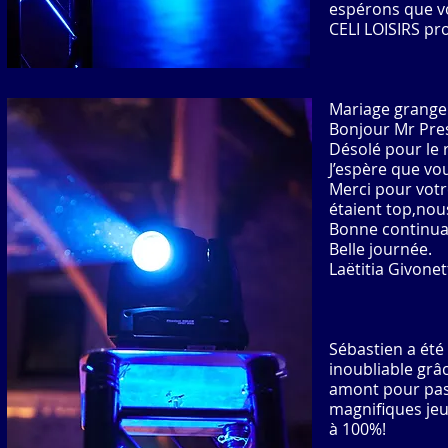
espérons que vo
CELI LOISIRS pr
Mariage grange 
Bonjour Mr Pres
Désolé pour le 
J’espère que vou
Merci pour votr
étaient top,nou
Bonne continua
Belle journée.
Laëtitia Givone
Sébastien a été
inoubliable grâ
amont pour pass
magnifiques jeu
à 100%!