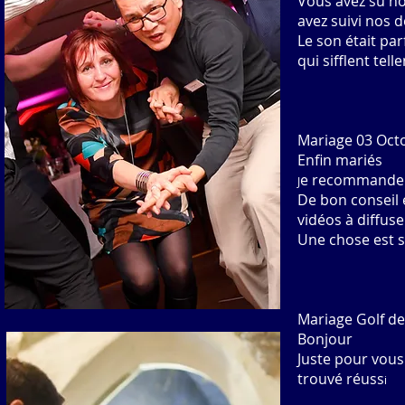
Vous avez su no
avez suivi nos
Le son était par
qui sifflent te
Mariage 03 Oct
Enfin mariés
e recommande S
J
De bon conseil 
vidéos à diffuser
Une chose est sû
Mariage Golf d
Bonjour
Juste pour vous
trouvé réuss
i