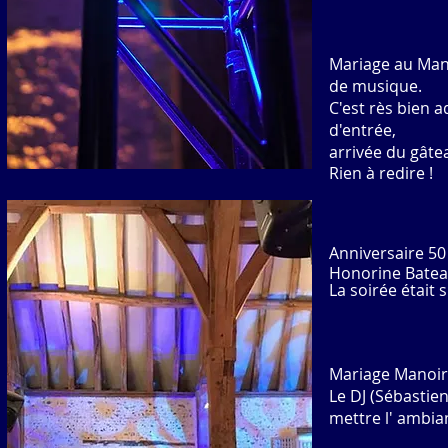
Mariage au Ma
n
de musique.
C'est rès bien 
d'entrée,
arrivée du gâte
Rien à redire !
Anniversaire 50
Honorine Batea
La soirée était 
Mariage Manoir
Le DJ (Sébastien
mettre l' ambia