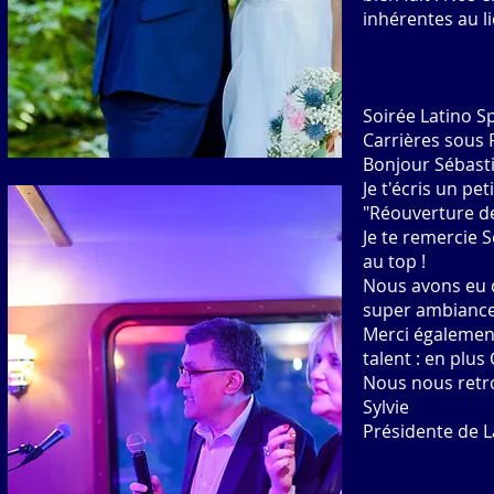
inhérentes au l
Soirée Latino 
Carrières sous 
Bonjour Sébast
Je t'écris un pe
"Réouverture de
Je te remercie 
au top !
Nous avons eu q
super ambiance 
Merci également
talent : en plus
Nous nous retro
Sylvie
Présidente de L