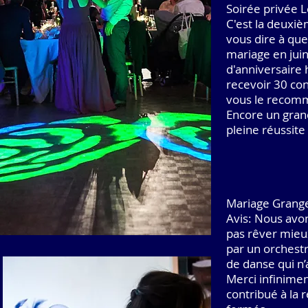
Soirée privée L
C'est la deuxiè
vous dire à quel
mariage en jui
d'anniversaire h
recevoir 30 conv
vous le recomm
Encore un grand
pleine réussite 
Mariage Grang
Avis: Nous avon
pas rêver mieux
par un orchestr
de danse qui n’
Merci infinimen
contribué à la