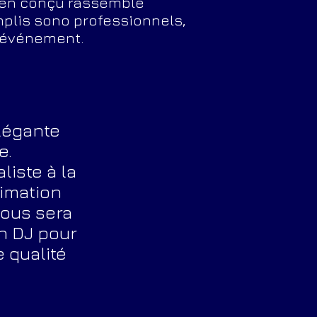
ien conçu rassemble
plis sono professionnels,
'événement.
élégante
e.
liste à la
nimation
vous sera
n DJ pour
 qualité