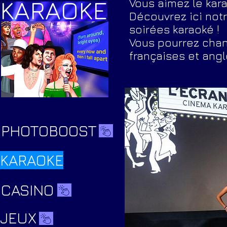
KARAOKE
Vous aimez le kara
Découvrez ici notr
soirées karaoké !
V
ous pourrez chan
françaises et ang
PHOTOBOOST
KARAOKE
CASINO
JEUX